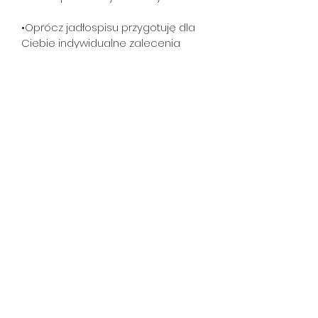
•Oprócz jadłospisu przygotuję dla 
Ciebie indywidualne zalecenia 
żywieniowe, plan suplementacji 
(jeśli będzie taka konieczność) 
oraz  listę zamienników produktów 
spożywczych.
Edyta Hutyra
hutyra.trener@gmail.com
(+48)
537 324 916
©2020 Made with ❤ by Mateusz Heblewski Software