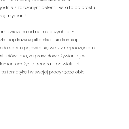
zgodnie z założonym celem. Dieta to po prostu
o się trzymam!
em związana od najmłodszych lat -
lnej drużyny piłkarskiej i siatkarskiej.
 do sportu pojawiła się wraz z rozpoczęciem
i studiów. Jako, że prawidłowe żywienie jest
ementem życia trenera – od wielu lat
 tą tematykę i w swojej pracy łączę obie