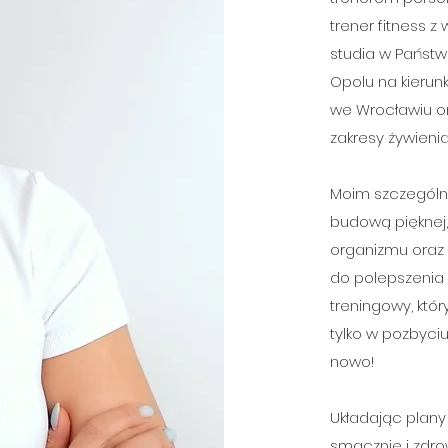
trener fitness 
studia w Państ
Opolu na kierunk
we Wrocławiu or
zakresy żywienia
Moim szczególn
budową pięknej,
organizmu oraz r
do polepszenia 
treningowy, któ
tylko w pozbyciu
nowo!
Układając plany 
smacznie i zdro