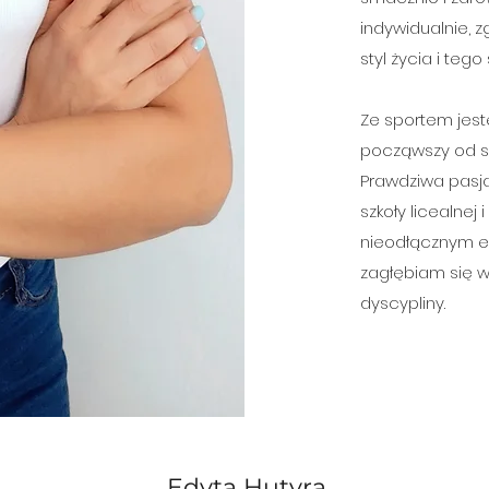
indywidualnie, 
styl życia i teg
Ze sportem jest
począwszy od szko
Prawdziwa pasja
szkoły licealnej 
nieodłącznym el
zagłębiam się w
dyscypliny.
Edyta Hutyra