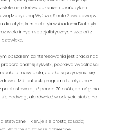
z wieloletnim doświadczeniem. Ukończyłam
wowej Medycznej Wyższej Szkole Zawodowej w
u dietetyka, kurs dietetyki w Akademii Dietetyki
az wiele innych specjalistycznych szkoleń z
 człowieka.
ym obszarem zainteresowania jest praca nad
 proporcjonalnej sylwetki, poprawa wydolności
edukcja masy ciała, co z kolei przyczynia się
zdrowia. Mój autorski program dietetyczno -
ry przetestowało już ponad 70 osób, pomógł nie
 się nadwagi, ale również w odkryciu siebie na
dietetyczne – kieruję się prostą zasadą:
wo! Plany te są zawsze dobierane