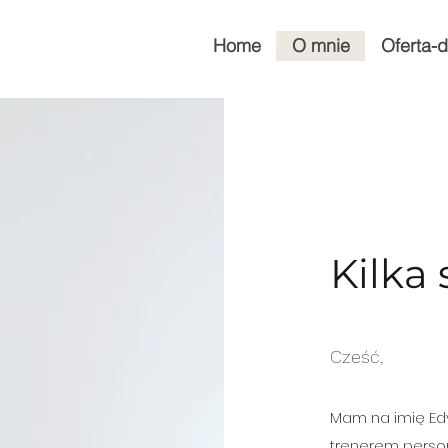
Home
O mnie
Oferta-d
Kilka
Cześć,
Mam na imię Ed
trenerem persona