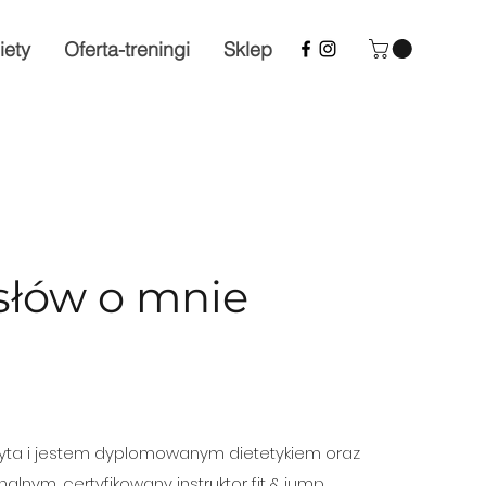
iety
Oferta-treningi
Sklep
 słów o mnie
yta i jestem dyplomowanym dietetykiem oraz
lnym, certyfikowany instruktor fit & jump,